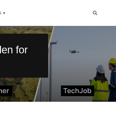
S
en for