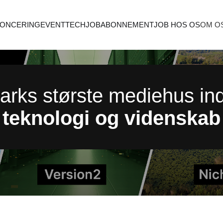
ONCERING
EVENT
TECHJOB
ABONNEMENT
JOB HOS OS
OM O
rks største mediehus ind
teknologi og videnskab