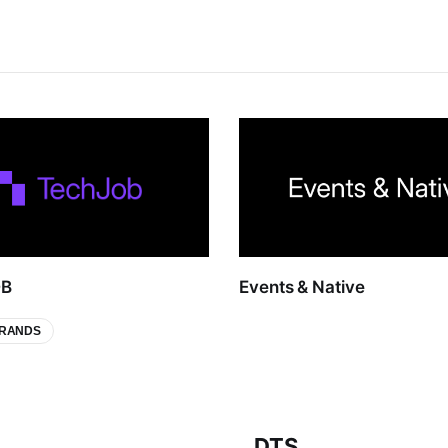
OB
Events & Native
BRANDS
DTS