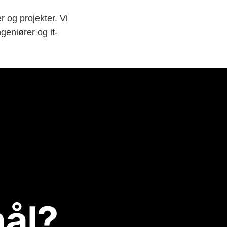
 og projekter. Vi
ngeniører og it-
ål?