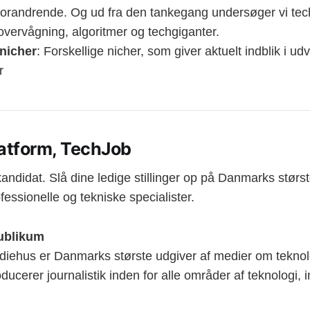
randrende. Og ud fra den tankegang undersøger vi tech, 
, overvågning, algoritmer og techgiganter.
nicher
: Forskellige nicher, som giver aktuelt indblik i u
er
latform, TechJob
kandidat. Slå dine ledige stillinger op på Danmarks størst
ofessionelle og tekniske specialister.
publikum
iehus er Danmarks største udgiver af medier om teknol
ducerer journalistik inden for alle områder af teknologi, 