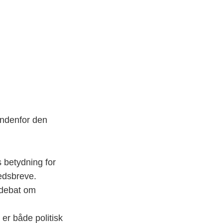
indenfor den
 betydning for
hedsbreve.
 debat om
er både politisk