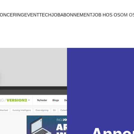
ONCERING
EVENT
TECHJOB
ABONNEMENT
JOB HOS OS
OM O
Anno