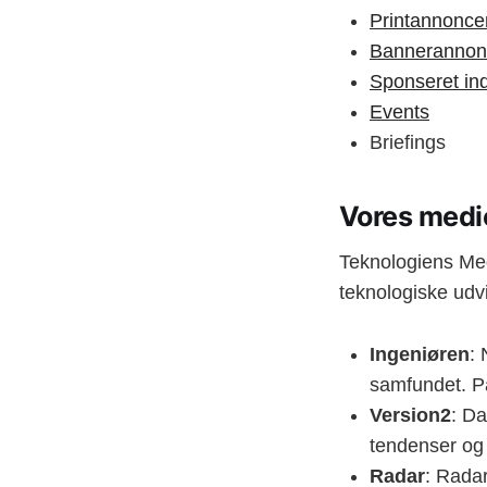
Printannonce
Bannerannon
Sponseret in
Events
Briefings
Vores medi
Teknologiens Med
teknologiske udv
Ingeniøren
:
samfundet. På
Version2
: D
tendenser og 
Radar
: Rada