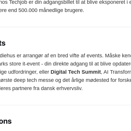
s Techjob er din adgangsbillet til at blive eksponeret i 
ere end 500.000 månedlige brugere.
ts
iehus er arrangør af en bred vifte af events. Måske ken
ks store it-event - din direkte adgang til at blive opdater
e udfordringer, eller
Digital Tech Summit
, AI Transfo
ørste deep tech messe og det årlige mødested for forske
deres partnere fra dansk erhvervsliv.
ions