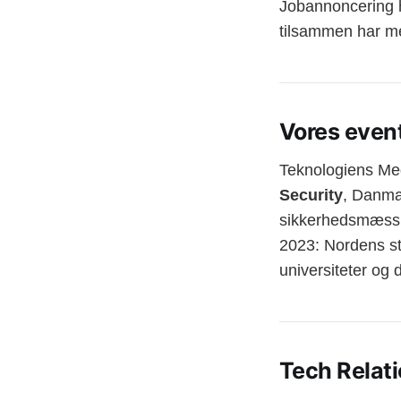
Jobannoncering ho
tilsammen har m
Vores even
Teknologiens Med
Security
, Danmar
sikkerhedsmæssig
2023: Nordens st
universiteter og 
Tech
Relat