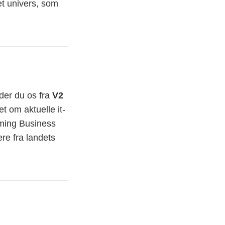
et univers, som
der du os fra
V2
et om aktuelle it-
rming Business
re fra landets