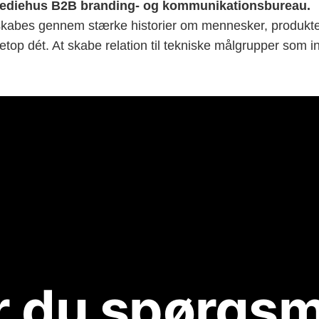
ediehus B2B branding- og kommunikationsbureau.
skabes gennem stærke historier om mennesker, produkter
 netop dét. At skabe relation til tekniske målgrupper som i
r du spørgsm