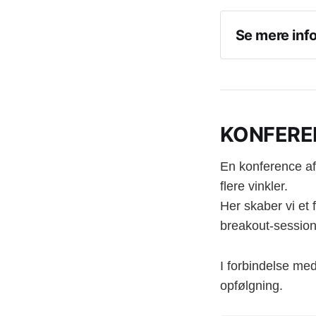
Se mere inf
KONFERE
Entrust - IA
IO Interact
En konference afh
Comsol: Si
flere vinkler.
ComplyCloud
Her skaber vi et
breakout-session
Cisco: How
IT2TRUST & 
I forbindelse med
Region Hove
opfølgning.
Accenture: