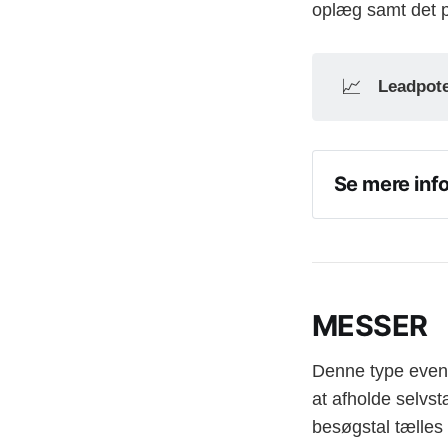
oplæg samt det pr
📈
Leadpote
Se mere inf
Der er flere fo
Eksklusiv 
I må gerne 
Tema brief
MESSER
uafhængige 
til at dele 
Denne type event 
at afholde selvs
PRO Brief
samarbejde 
besøgstal tælles 