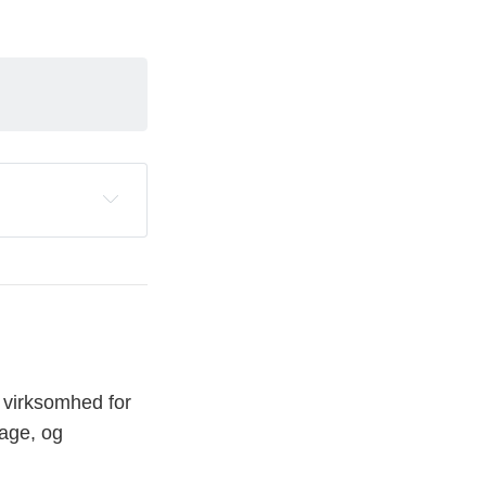
enne briefing. 
t og inviterer 
 kan du komme 
s virksomhed for
dage, og
net i 
t kommercielle 