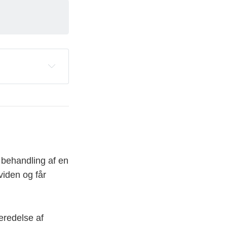
a til at 
le har arbejdet 
rstøttelse af 
r behandling af en
viden og får
eredelse af