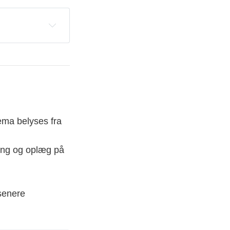
game engine
tema belyses fra
ænomener
r kroner.
ling og oplæg på
 senere