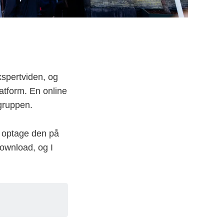
ekspertviden, og
atform. En online
lgruppen.
er optage den på
download, og I