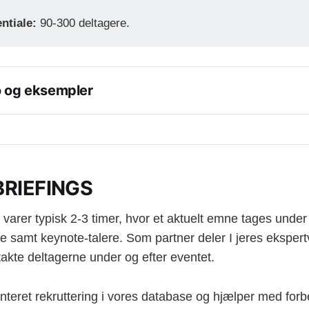
ntiale:
90-300 deltagere.
o og eksempler
cs
ce med fokus på hvordan virksomheder effektivt anvender dat
g træffe forretningskritiske beslutninger.
ance
BRIEFINGS
ce med en bred vifte af cases fra forskellige brancher, der al
ed GDPR, håndtering af data, anvendelse af teknologi til unde
g varer typisk 2-3 timer, hvor et aktuelt emne tages unde
jde mm.
ere samt keynote-talere. Som partner deler I jeres ekspert
takte deltagerne under og efter eventet.
nteret rekruttering i vores database og hjælper med forb