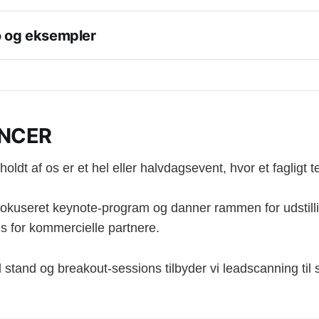
o og eksempler
NCER
M for alle
ive: Powering HITMAN - an introduction to Glacier - a AAA 
oldt af os er et hel eller halvdagsevent, hvor et fagligt 
mulering af elektrokemi og samspillet med andre fysiske f
: Mød advokaten der har sagsøgt facebook for 18 milliarde
 fokuseret keynote-program og danner rammen for udstil
s for kommercielle partnere.
 to implement a zero trust framework
helpsystems: Derfor skal du klassificere dine data
 stand og breakout-sessions tilbyder vi leadscanning til
dstaden: Når It-projekter redder liv
 Kender du loven i skyen?