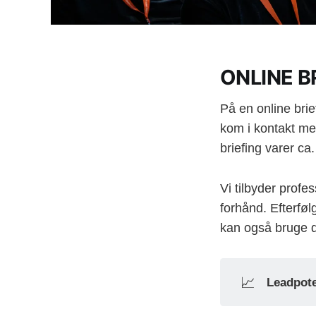
ONLINE B
På en online brie
kom i kontakt me
briefing varer c
Vi tilbyder profes
forhånd. Efterføl
kan også bruge d
📈
Leadpote