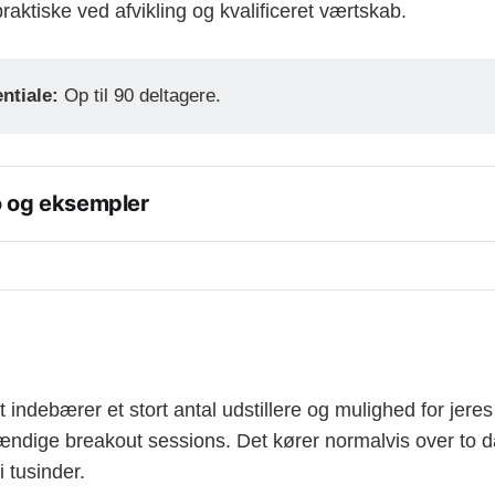
aktiske ved afvikling og kvalificeret værtskab.
ntiale: 
Op til 90 deltagere.
o og eksempler
rskellige former for en fysisk briefing.
briefing
 – jeres virksomhed er den eneste repræsenteret på d
medbringe evt. partner. I bestemmer indholdet.
ing
 – et event, hvor Teknologiens Mediehus har fastlagt emne
talere samt kommercielle partnere. På denne type briefing
program med én eller flere konkurrenter.
indebærer et stort antal udstillere og mulighed for jere
tændige breakout sessions. Det kører normalvis over to 
ing
 – er et event, hvor Teknologiens Mediehus har fastlagt em
med ét af vores mange nichemedier. Vi inviterer talere sam
i tusinder.