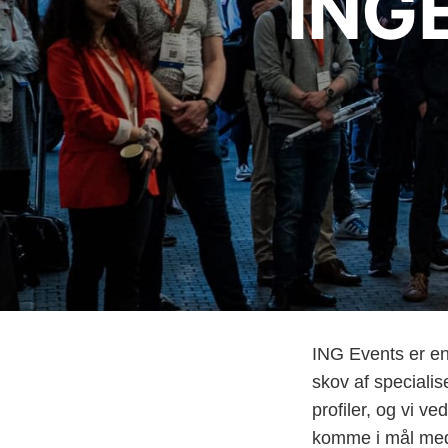
ING
ING Events er en
skov af speciali
profiler, og vi v
komme i mål med