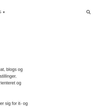
S
at, blogs og
illinger.
ienteret og
r sig for it- og