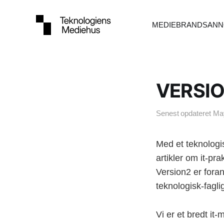
MEDIEBRANDS
ANN
VERSI
Senest opdateret
May
Med et teknologi
artikler om it-pr
Version2 er fora
teknologisk-faglig
Vi er et bredt it-