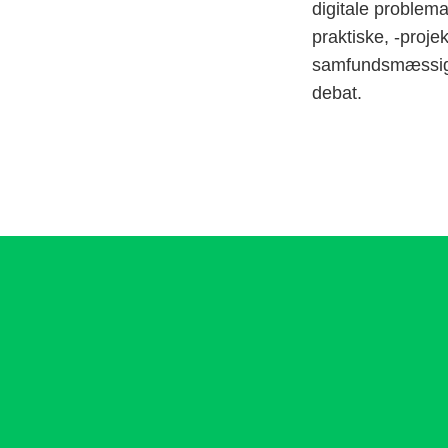
digitale problema
praktiske, -proje
samfundsmæssig 
debat.