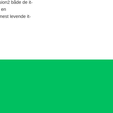
sion2 både de it-
 en
st levende it-