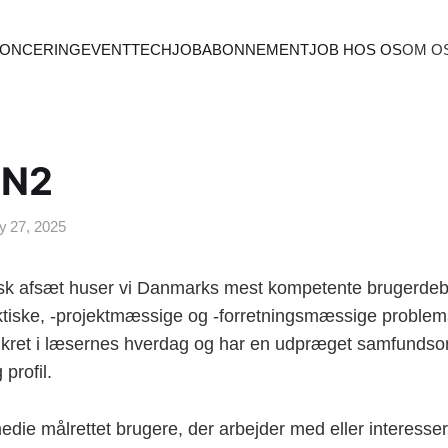
ONCERING
EVENT
TECHJOB
ABONNEMENT
JOB HOS OS
OM O
ON2
 27, 2025
sk afsæt huser vi Danmarks mest kompetente brugerdeb
aktiske, -projektmæssige og -forretningsmæssige problemst
nkret i læsernes hverdag og har en udpræget samfundsor
 profil.
medie målrettet brugere, der arbejder med eller interessere